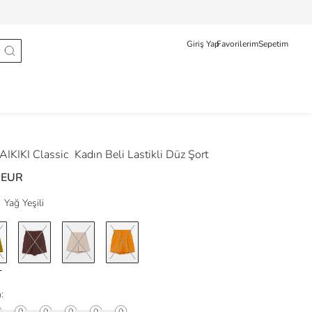
Sipariş Takip
Français
Türkçe
Giriş Yap
Favorilerim
Sepetim
IKIKI Classic
Kadın Beli Lastikli Düz Şort
 EUR
Yağ Yeşili
: