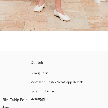
Kadın şort, düz kumaşa sahiptir; beli tamamen lastiklidir ve iki yanında c
Destek
Sipariş Takip
Whatsapp Destek Whatsapp Destek
Ana Kumaş:
Menşei:
İşaret Dili Hizmeti
Satıcı:
Marka:
Bizi Takip Edin
Cinsiyet:
Kalıp: