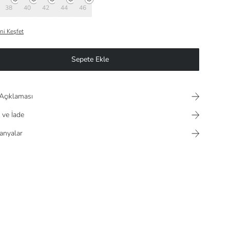
38
40
42
44
46
ni Keşfet
Sepete Ekle
Açıklaması
 ve İade
nyalar