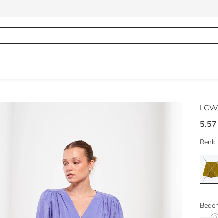
LCWA
5,57
Renk:
Beden