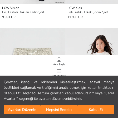
LCW Vision
LCW Kids
Beli Lastikli Dokulu Kadın Şort
Beli Lastikli Erkek Çocuk Şort
9.99 EUR
11.99 EUR
Ana Sayfa
Kategoriler
Çerezler, içeriği ve reklamları kişiselleştirmek, sosyal medya
özellikleri sağlamak ve trafiğimizi analiz etmek için kullanılmaktadır.
Sepetim
1
/
1561
“Kabul Et” seçeneği ile tüm çerezleri kabul edebilirsiniz veya “Çerez
Ayarları” seçeneği ile ayarları düzenleyebilirsiniz.
Ayarları Düzenle
Hepsini Reddet
Kabul Et