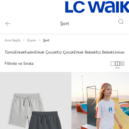
Şort
Ana Sayfa
Giyim
Şort
Tümü
Erkek
Kadın
Erkek Çocuk
Kız Çocuk
Erkek Bebek
Kız Bebek
Unisex
Filtrele ve Sırala