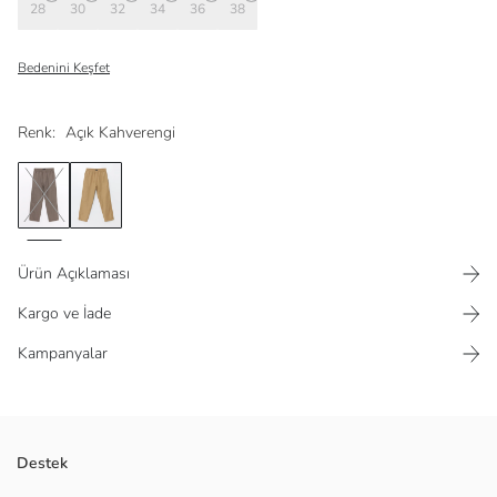
28
30
32
34
36
38
Bedenini Keşfet
Renk:
Açık Kahverengi
Ürün Açıklaması
Kargo ve İade
Kampanyalar
%100 pamuklu kumaştan üretilmiş olup doğal ve rahat bir his sağlar.
Destek
Beli lastikli ve ayarlanabilir ipli özelliği sayesinde mükemmel bir oturuş