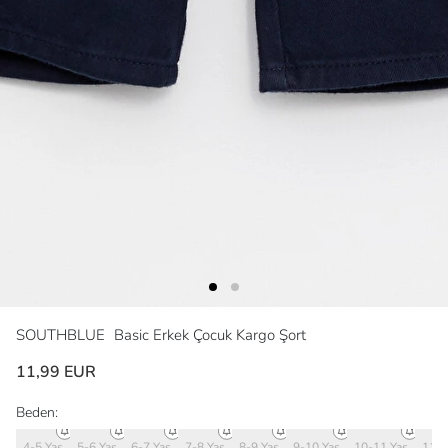
SOUTHBLUE
Basic Erkek Çocuk Kargo Şort
11,99 EUR
Beden:
4-5 Yaş
5-6 Yaş
6-7 Yaş
7-8 Yaş
8-9 Yaş
9-10 Yaş
10-11 Yaş
11-1