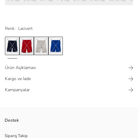
Renk:
Lacivert
Ürün Açıklaması
Kargo ve İade
Kampanyalar
Arka beli lastikli
Destek
%100 pamuklu kumaştan
Akdeniz esintili modern çizgileriyle konforlu şık stil görünümü sağlayan
Sipariş Takip
Southblue Premium Yaz Koleksiyonu, yumuşak dokulu ve özel üretim