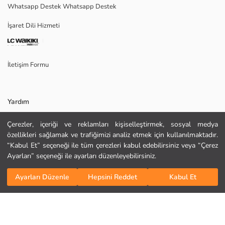
Whatsapp Destek Whatsapp Destek
Ana Kumaş:
İşaret Dili Hizmeti
Menşei:
Satıcı:
Marka:
Cinsiyet:
İletişim Formu
Kalıp:
Kumaş:
Yardım
Çerezler, içeriği ve reklamları kişiselleştirmek, sosyal medya
Sıkça Sorulan Sorular
özellikleri sağlamak ve trafiğimizi analiz etmek için kullanılmaktadır.
“Kabul Et” seçeneği ile tüm çerezleri kabul edebilirsiniz veya “Çerez
İade
Ayarları” seçeneği ile ayarları düzenleyebilirsiniz.
Bizi Takip Edin
Site Haritası
Sepete Ekle
KURU TEMİZLEME YAPILAMAZ
Ayarları Düzenle
Hepsini Reddet
Kabul Et
Hediye Kartı Satın Al
DÜŞÜK SICAKLIKTA ÜTÜLEYİNİZ
TAMBURLU KURUTMA YAPMAYINIZ
AĞARTICI KULLANMAYINIZ
MAKSİMUM 30 °C SICAKLIKTA YIKAYINIZ
Kurumsal