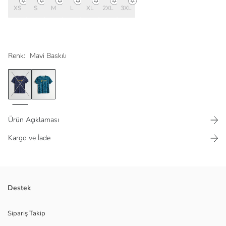
XS
S
M
L
XL
2XL
3XL
Renk:
Mavi Baskılı
Ürün Açıklaması
Kargo ve İade
Nefes alabilen kumaşı sayesinde kullanıcısına rahat ve ferah bir spor
Destek
deneyimi sunar.
Sipariş Takip