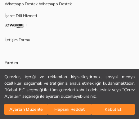
Whatsapp Destek Whatsapp Destek
Menşei:
Satıcı:
İşaret Dili Hizmeti
Marka:
Cinsiyet:
Kalıp:
Kumaş:
İletişim Formu
Paket İçeriği:
Yardım
Çerezler, içeriği ve reklamları kişiselleştirmek, sosyal medya
Sıkça Sorulan Sorular
özellikleri sağlamak ve trafiğimizi analiz etmek için kullanılmaktadır.
“Kabul Et” seçeneği ile tüm çerezleri kabul edebilirsiniz veya “Çerez
İade
Ayarları” seçeneği ile ayarları düzenleyebilirsiniz.
Bizi Takip Edin
Site Haritası
KURU TEMİZLEME YAPILAMAZ
Sepete Ekle
ORTA SICAKLIKTA ÜTÜLEYİNİZ
Ayarları Düzenle
Hepsini Reddet
Kabul Et
Hediye Kartı Satın Al
TAMBURLU KURUTMA YAPMAYINIZ
AĞARTICI KULLANMAYINIZ
MAKSİMUM 30 °C SICAKLIKTA YIKAYINIZ
Kurumsal