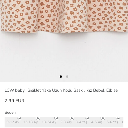
LCW baby
Bisiklet Yaka Uzun Kollu Baskılı Kız Bebek Elbise
7,99 EUR
Beden:
9-12 Ay
12-18 Ay
18-24 Ay
2-3 Yaş
3-4 Yaş
4-5 Yaş
5-6 Yaş
6-7