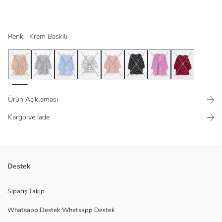
Renk:
Krem Baskılı
Ürün Açıklaması
Kargo ve İade
Arkadan düğme kapamalı
Destek
Ana Kumaş:
Menşei:
Sipariş Takip
Satıcı:
Whatsapp Destek Whatsapp Destek
Marka:
Cinsiyet: