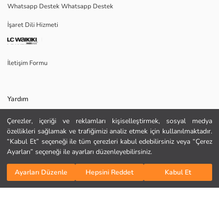
Whatsapp Destek Whatsapp Destek
Satıcı:
Marka:
İşaret Dili Hizmeti
Cinsiyet:
Kalıp:
Kumaş:
Kalınlık:
İletişim Formu
Yardım
Çerezler, içeriği ve reklamları kişiselleştirmek, sosyal medya
Sıkça Sorulan Sorular
özellikleri sağlamak ve trafiğimizi analiz etmek için kullanılmaktadır.
“Kabul Et” seçeneği ile tüm çerezleri kabul edebilirsiniz veya “Çerez
İade
Ayarları” seçeneği ile ayarları düzenleyebilirsiniz.
KURU TEMİZLEME YAPILAMAZ
Bizi Takip Edin
Site Haritası
ORTA SICAKLIKTA ÜTÜLEYİNİZ
Sepete Ekle
TAMBURLU KURUTMA YAPMAYINIZ
Ayarları Düzenle
Hepsini Reddet
Kabul Et
Hediye Kartı Satın Al
AĞARTICI KULLANMAYINIZ
MAKSİMUM 30 °C SICAKLIKTA YIKAYINIZ
Kurumsal