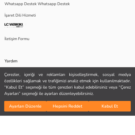
Whatsapp Destek Whatsapp Destek
Menşei:
Satıcı:
İşaret Dili Hizmeti
Marka:
Cinsiyet:
Kalıp:
Kumaş:
İletişim Formu
Kalınlık:
Yardım
Çerezler, içeriği ve reklamları kişiselleştirmek, sosyal medya
Sıkça Sorulan Sorular
özellikleri sağlamak ve trafiğimizi analiz etmek için kullanılmaktadır.
“Kabul Et” seçeneği ile tüm çerezleri kabul edebilirsiniz veya “Çerez
İade
Ayarları” seçeneği ile ayarları düzenleyebilirsiniz.
Bizi Takip Edin
Site Haritası
KURU TEMİZLEME YAPILAMAZ
Sepete Ekle
DÜŞÜK SICAKLIKTA ÜTÜLEYİNİZ
Ayarları Düzenle
Hepsini Reddet
Kabul Et
Hediye Kartı Satın Al
TAMBURLU KURUTMA YAPMAYINIZ
AĞARTICI KULLANMAYINIZ
MAKSİMUM 30 °C SICAKLIKTA YIKAYINIZ
Kurumsal