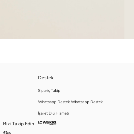
Hafif taban
Destek
Menşei:
Satıcı:
Sipariş Takip
Marka:
Whatsapp Destek Whatsapp Destek
Cinsiyet:
Desen:
İşaret Dili Hizmeti
Burun Şekli:
Kalıp:
Bizi Takip Edin
Topuk Yüksekliği: