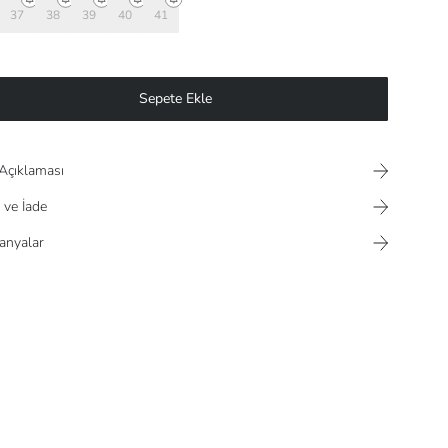
37
38
39
40
41
Sepete Ekle
Açıklaması
 ve İade
nyalar