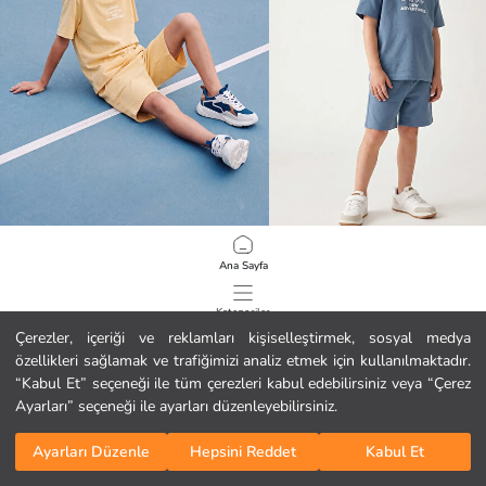
LCW Kids
LCW Kids
Ana Sayfa
Baskılı Erkek Çocuk Takım
Baskılı Erkek Çocuk Takım
16.99 EUR
16.99 EUR
Kategoriler
Çerezler, içeriği ve reklamları kişiselleştirmek, sosyal medya
özellikleri sağlamak ve trafiğimizi analiz etmek için kullanılmaktadır.
Sepetim
1
/
216
“Kabul Et” seçeneği ile tüm çerezleri kabul edebilirsiniz veya “Çerez
Ayarları” seçeneği ile ayarları düzenleyebilirsiniz.
Ayarları Düzenle
Hepsini Reddet
Kabul Et