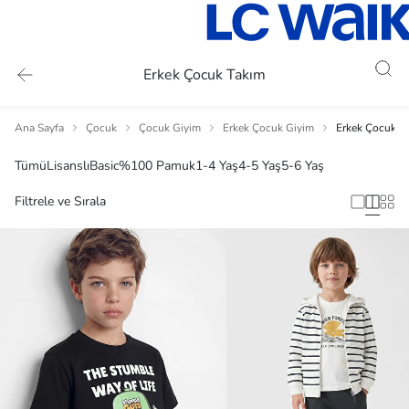
Erkek Çocuk Takım
Ana Sayfa
Çocuk
Çocuk Giyim
Erkek Çocuk Giyim
Erkek Çocuk T
Tümü
Lisanslı
Basic
%100 Pamuk
1-4 Yaş
4-5 Yaş
5-6 Yaş
Filtrele ve Sırala