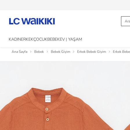
KADIN
ERKEK
ÇOCUK
BEBEK
EV | YAŞAM
Ana Sayfa
Bebek
Bebek Giyim
Erkek Bebek Giyim
Erkek Bebe