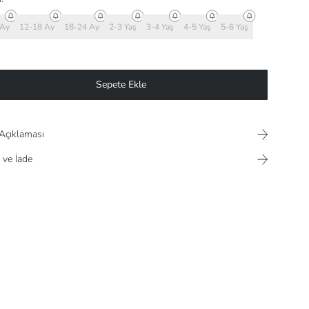
 Ay
12-18 Ay
18-24 Ay
2-3 Yaş
3-4 Yaş
4-5 Yaş
5-6 Yaş
Sepete Ekle
Açıklaması
 ve İade