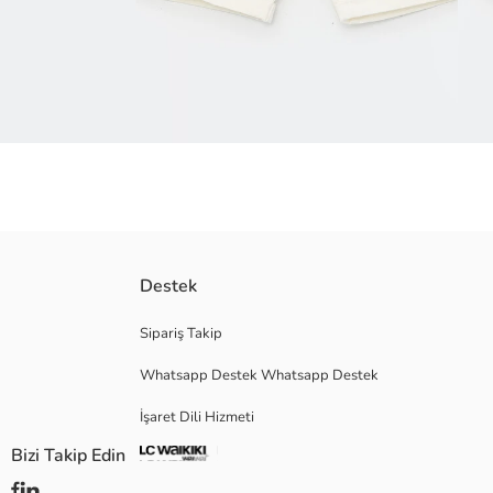
Hakim yaka kısa kollu erkek bebek gömlek ve şorttan oluşan 2'li takım, Ba
Destek
sağlar.
Bebeğinizi zararlı kimyasallardan korumak ve güvenliğini ön planda tutmak
Sipariş Takip
bulunmamaktadır.
Whatsapp Destek Whatsapp Destek
Ana Kumaş Gömlek:
Ana Kumaş Şort:
İşaret Dili Hizmeti
Menşei:
Satıcı:
Bizi Takip Edin
Marka:
Cinsiyet: