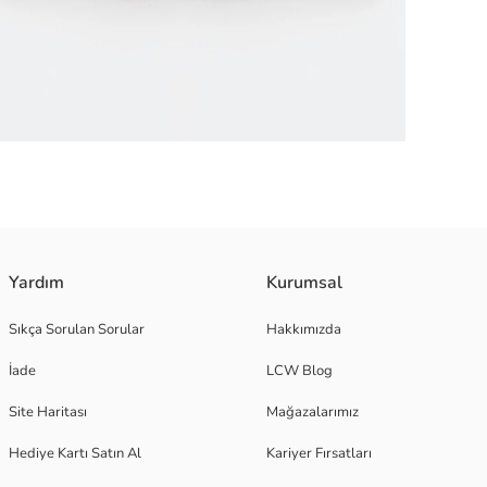
sic tasarımıyla küçük prenslerin yaz gardıropları için mükemmel bir seçen
Yardım
Kurumsal
 için ürünü örneklem yöntemiyle ekolojik testlerden geçiriyoruz. Üründe yu
Sıkça Sorulan Sorular
Hakkımızda
İade
LCW Blog
Site Haritası
Mağazalarımız
Hediye Kartı Satın Al
Kariyer Fırsatları