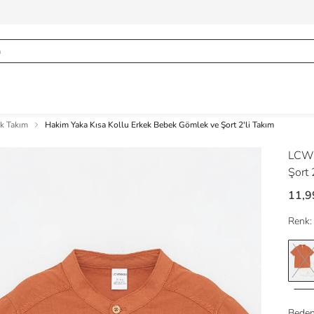
k Takım
Hakim Yaka Kısa Kollu Erkek Bebek Gömlek ve Şort 2'li Takım
LCW
Şort 
11,9
Renk:
Beden