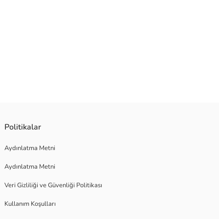
ektir. Sıcak yaz günlerinde bile bebeklerin serin ve rahat hissetmelerini
Politikalar
tulabilir küçük parçalar, tehlikeli ipler ve keskin parçalar
Aydınlatma Metni
Aydınlatma Metni
Veri Gizliliği ve Güvenliği Politikası
Kullanım Koşulları