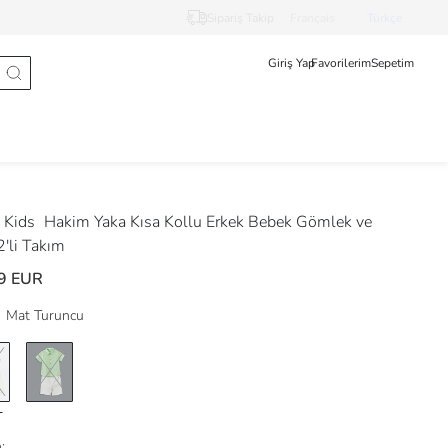
Sipariş Takip
Français
Türkçe
Giriş Yap
Favorilerim
Sepetim
 Kids
Hakim Yaka Kısa Kollu Erkek Bebek Gömlek ve
2'li Takım
9 EUR
Mat Turuncu
: