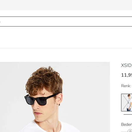
XSI
11,9
Renk:
Beden