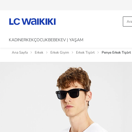
KADIN
ERKEK
ÇOCUK
BEBEK
EV | YAŞAM
Ana Sayfa
Erkek
Erkek Giyim
Erkek Tişört
Penye Erkek Tişört