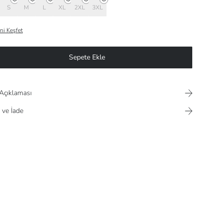
S
M
L
XL
2XL
3XL
ni Keşfet
Sepete Ekle
Açıklaması
 ve İade