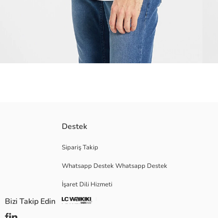
Destek
Ana Kumaş:
Menşei:
Satıcı:
Sipariş Takip
Marka:
Whatsapp Destek Whatsapp Destek
Cinsiyet:
Kalıp:
İşaret Dili Hizmeti
Kumaş:
Kalınlık:
Bizi Takip Edin
Uzunluk: