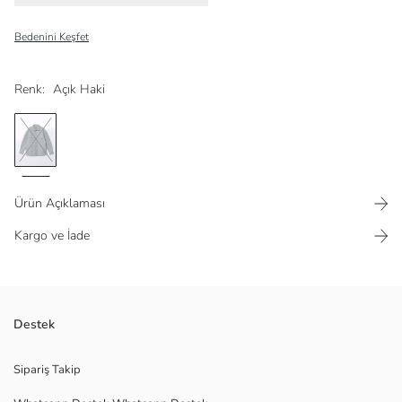
Bedenini Keşfet
Renk:
Açık Haki
Ürün Açıklaması
Kargo ve İade
Gömlek ceket, fonksiyonel cep detaylarıyla hem kullanışlı hem de şık bir
Destek
tasarım sunar. Cep detayları sayesinde küçük eşyalarınızı rahatça
taşımanıza olanak tanır.
Sipariş Takip