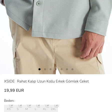
XSIDE
Rahat Kalıp Uzun Kollu Erkek Gömlek Ceket
19,99 EUR
Beden:
XS
S
M
L
XL
2XL