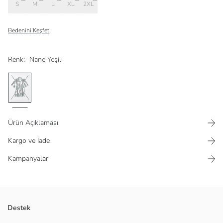
S
M
L
XL
2XL
Bedenini Keşfet
Renk:
Nane Yeşili
Ürün Açıklaması
Kargo ve İade
Kampanyalar
Hafif ve nefes alabilir bir kumaştan üretilmiştir, bu da onun konforlu ve
Destek
yaz koşullarına uygun olmasını sağlar. Desenli tasarımı, ona canlı ve