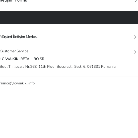
İletişim Formu
Müşteri İletişim Merkezi
Customer Service
LC WAIKIKI RETAIL RO SRL
Bdul Timisoara Nr.26Z, 11th Floor Bucuresti, Sect. 6, 061331 Romania
france@lcwaikiki.info