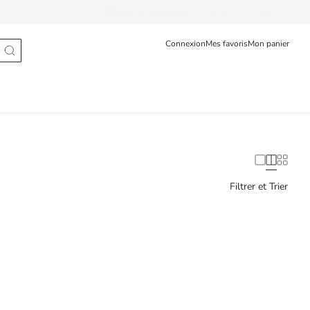
Suivi de commande
Français
Türkçe
Connexion
Mes favoris
Mon panier
Filtrer et Trier