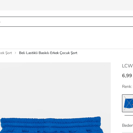
kek Şort
Beli Lastikli Baskılı Erkek Çocuk Şort
LCW
6,99
Renk:
Beden