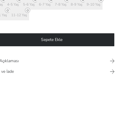
aş
4-5 Yaş
5-6 Yaş
6-7 Yaş
7-8 Yaş
8-9 Yaş
9-10 Yaş
 Yaş
11-12 Yaş
Sepete Ekle
Açıklaması
 ve İade