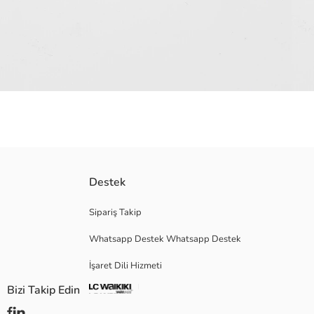
Pamuk karışımlı kumaştan
Destek
Beli lastikli ayarlanabilir ipli
Ana Kumaş:
Sipariş Takip
Menşei:
Whatsapp Destek Whatsapp Destek
Satıcı:
Marka:
İşaret Dili Hizmeti
Cinsiyet:
Kalıp:
Bizi Takip Edin
Kumaş:
Kalınlık: