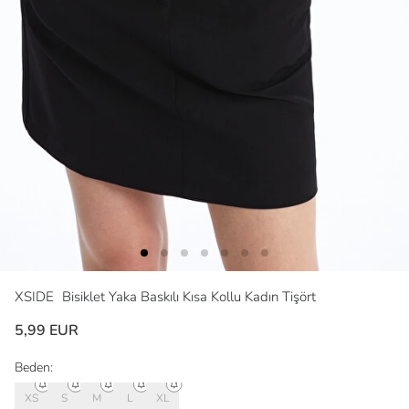
XSIDE
Bisiklet Yaka Baskılı Kısa Kollu Kadın Tişört
5,99 EUR
Beden:
XS
S
M
L
XL