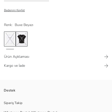
Bedenini Keşfet
Renk:
Buxe Beyazı
Ürün Açıklaması
Kargo ve İade
Ekstra dar kalıplı kadın tişört, bisiklet yaka ve kısa kolludur. Yüksek
Destek
pamuk içerikli kaşkorse kumaştan üretilmiştir ve önü yazı baskılıdır.
Sipariş Takip