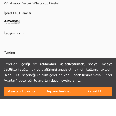
Whatsapp Destek Whatsapp Destek
Menşei:
Satıcı:
İşaret Dili Hizmeti
Marka:
Cinsiyet:
Kalıp:
Kumaş:
İletişim Formu
Kalınlık:
Yardım
Çerezler, içeriği ve reklamları kişiselleştirmek, sosyal medya
Sıkça Sorulan Sorular
özellikleri sağlamak ve trafiğimizi analiz etmek için kullanılmaktadır.
“Kabul Et” seçeneği ile tüm çerezleri kabul edebilirsiniz veya “Çerez
İade
Ayarları” seçeneği ile ayarları düzenleyebilirsiniz.
Bizi Takip Edin
Site Haritası
KURU TEMİZLEME YAPILAMAZ
Sepete Ekle
ORTA SICAKLIKTA ÜTÜLEYİNİZ
Ayarları Düzenle
Hepsini Reddet
Kabul Et
Hediye Kartı Satın Al
TAMBURLU KURUTMA YAPMAYINIZ
AĞARTICI KULLANMAYINIZ
MAKSİMUM 40 °C SICAKLIKTA YIKAYINIZ
Kurumsal