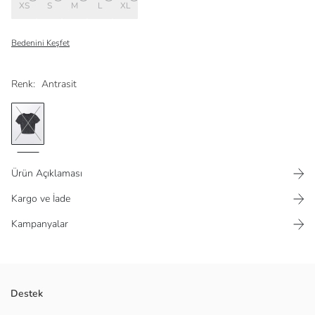
XS
S
M
L
XL
Bedenini Keşfet
Renk:
Antrasit
Ürün Açıklaması
Kargo ve İade
Kampanyalar
Bisiklet yaka düz kısa kollu crop, kaşkorse kumaştan üretilmiştir. Bu
Destek
sayede vücudu saran sıkı ve esnek bir yapısı bulunur.