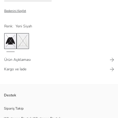
Bedenini Keşfet
Renk:
Yeni Siyah
Ürün Açıklaması
Kargo ve İade
Oversize kadın sweatshirt, pamuk karışımlı kumaştan üretilmiştir. İçi
Destek
yumuşak tüylü yapısı ile sıcacık bir his sunarken, bilek ve alt kısmındaki
ribana detaylarıyla da düzgün bir görünüm oluşturur.
Sipariş Takip