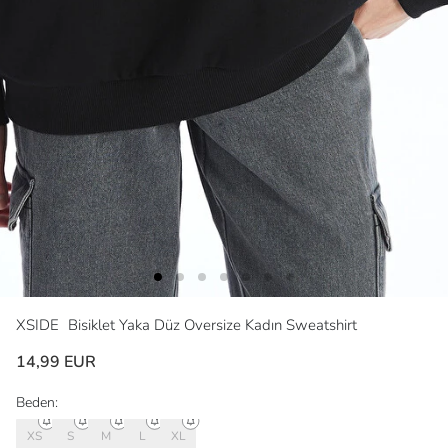
XSIDE
Bisiklet Yaka Düz Oversize Kadın Sweatshirt
14,99 EUR
Beden:
XS
S
M
L
XL