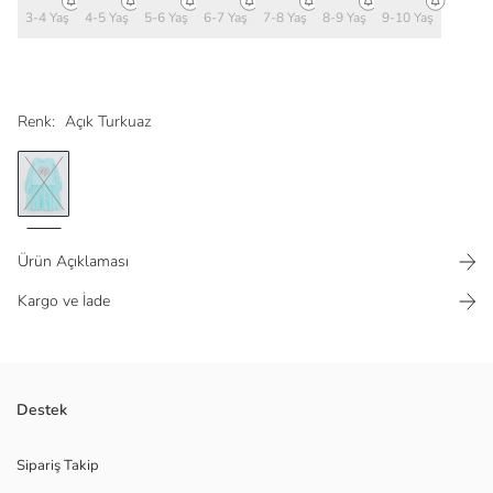
3-4 Yaş
4-5 Yaş
5-6 Yaş
6-7 Yaş
7-8 Yaş
8-9 Yaş
9-10 Yaş
Renk:
Açık Turkuaz
Ürün Açıklaması
Kargo ve İade
Eteği tüllü
Destek
Manşetleri ribanalı
Kolları fırfır detaylı
Sipariş Takip
İçi yumuşak tüylü sweatshirt kumaşından