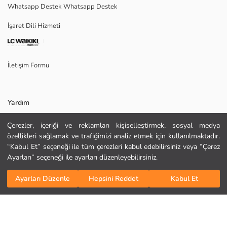
Whatsapp Destek Whatsapp Destek
1.Astar:
2.Kumaş:
İşaret Dili Hizmeti
Ana Kumaş:
Menşei:
Satıcı:
Marka:
İletişim Formu
Cinsiyet:
Kalıp:
Kumaş:
Astar Detay:
Yardım
Çerezler, içeriği ve reklamları kişiselleştirmek, sosyal medya
Sıkça Sorulan Sorular
özellikleri sağlamak ve trafiğimizi analiz etmek için kullanılmaktadır.
“Kabul Et” seçeneği ile tüm çerezleri kabul edebilirsiniz veya “Çerez
İade
Ayarları” seçeneği ile ayarları düzenleyebilirsiniz.
Bizi Takip Edin
Site Haritası
Sepete Ekle
Ayarları Düzenle
Hepsini Reddet
Kabul Et
Hediye Kartı Satın Al
KURU TEMİZLEME YAPILAMAZ
DÜŞÜK SICAKLIKTA ÜTÜLEYİNİZ
TAMBURLU KURUTMA YAPMAYINIZ
Kurumsal