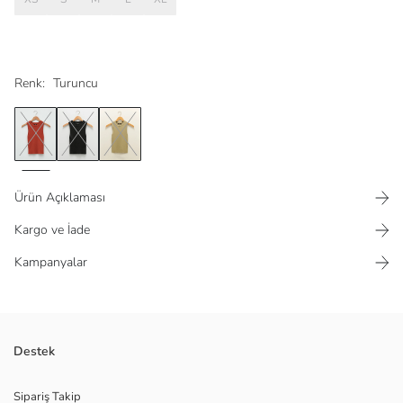
Renk:
Turuncu
Ürün Açıklaması
Kargo ve İade
Kampanyalar
Triko kumaştan
Destek
Crop boy
Sipariş Takip