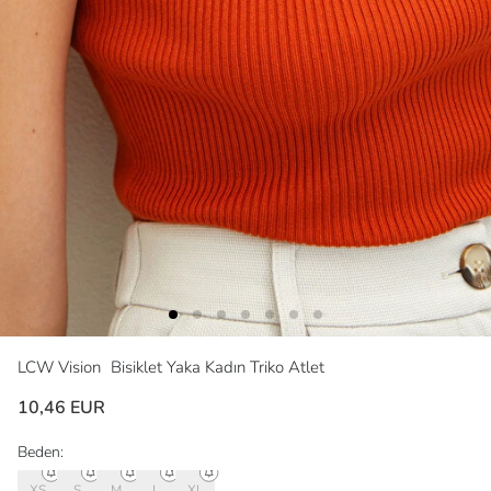
LCW Vision
Bisiklet Yaka Kadın Triko Atlet
10,46 EUR
Beden:
XS
S
M
L
XL