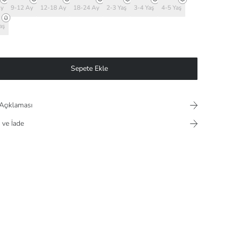
Ay
9-12 Ay
12-18 Ay
18-24 Ay
2-3 Yaş
3-4 Yaş
4-5 Yaş
aş
Sepete Ekle
Açıklaması
 ve İade