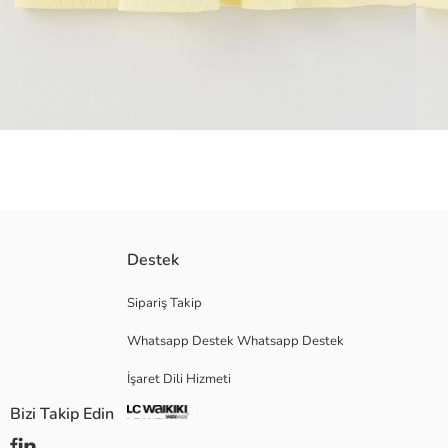
Kısa kollu elbise modeli pamuk ağırlıklı dokusuyla cilde nefes aldırır, te
Destek
bebeklerin beğenisini kazanır.
Ana Kumaş:
Sipariş Takip
Menşei:
Whatsapp Destek Whatsapp Destek
Satıcı:
Marka:
İşaret Dili Hizmeti
Cinsiyet:
Kalıp:
Bizi Takip Edin