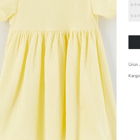
6-9 
5-6 Y
Ürün 
Kargo