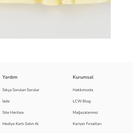
rlemeyi önleyerek bebeklerin konforunu artırır. Bisiklet yaka elbise arkad
Yardım
Kurumsal
Sıkça Sorulan Sorular
Hakkımızda
İade
LCW Blog
Site Haritası
Mağazalarımız
Hediye Kartı Satın Al
Kariyer Fırsatları