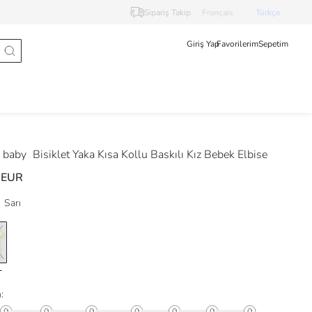
Sipariş Takip
Français
Türkçe
Giriş Yap
Favorilerim
Sepetim
 baby
Bisiklet Yaka Kısa Kollu Baskılı Kız Bebek Elbise
 EUR
Sarı
: