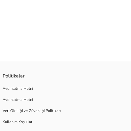
an düğme kapamalıdır. Önündeki renkli ve eğlenceli baskısıyla kız
Politikalar
Aydınlatma Metni
Aydınlatma Metni
Veri Gizliliği ve Güvenliği Politikası
Kullanım Koşulları