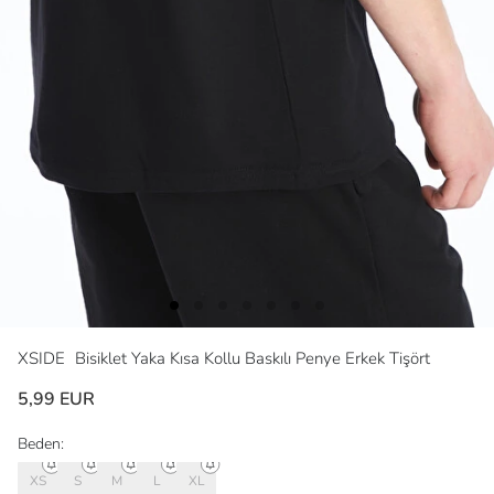
XSIDE
Bisiklet Yaka Kısa Kollu Baskılı Penye Erkek Tişört
5,99 EUR
Beden:
XS
S
M
L
XL