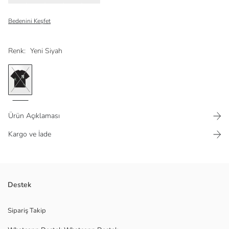
Bedenini Keşfet
Renk:
Yeni Siyah
Ürün Açıklaması
Kargo ve İade
Bisiklet yaka ve kısa kollu erkek tişört, %100 pamuklu penye kumaştan
Destek
üretilmiştir ve üzerinde baskı detayları bulunur.
Sipariş Takip