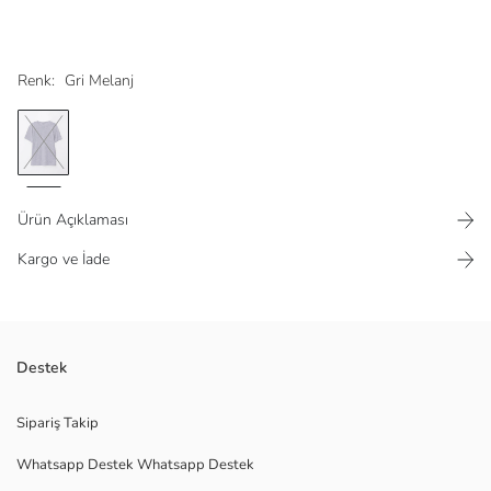
Renk:
Gri Melanj
Ürün Açıklaması
Kargo ve İade
Pamuk karışımlı kumaştan
Destek
Sipariş Takip
Whatsapp Destek Whatsapp Destek
Ana Kumaş:
Menşei: