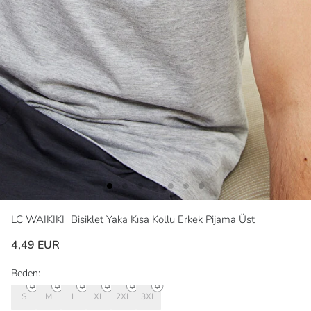
LC WAIKIKI
Bisiklet Yaka Kısa Kollu Erkek Pijama Üst
4,49 EUR
Beden:
S
M
L
XL
2XL
3XL