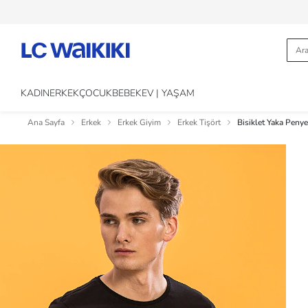
KADIN
ERKEK
ÇOCUK
BEBEK
EV | YAŞAM
Ana Sayfa
Erkek
Erkek Giyim
Erkek Tişört
Bisiklet Yaka Penye