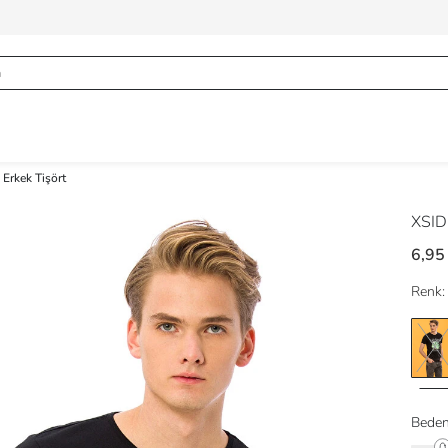
 Erkek Tişört
XSI
6,95
Renk:
Beden