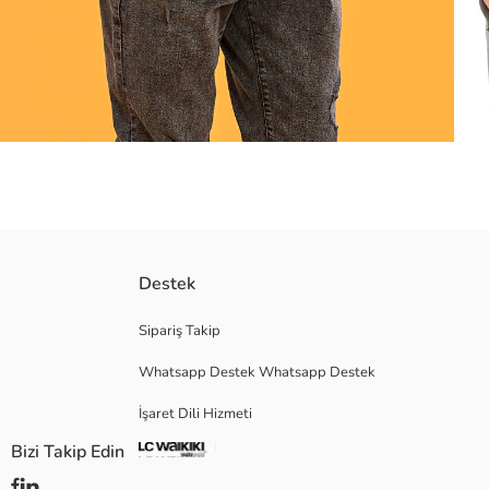
Halloween lisanslı erkek tişört, bisiklet yaka ve kısa kolludur. Pamuklu 
Destek
Ana Kumaş:
Menşei:
Sipariş Takip
Satıcı:
Whatsapp Destek Whatsapp Destek
Marka:
Cinsiyet:
İşaret Dili Hizmeti
Kalıp:
Kumaş:
Bizi Takip Edin