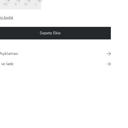
XS
S
M
L
ni Keşfet
Sepete Ekle
Açıklaması
 ve İade