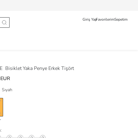
Sipariş Takip
Français
Türkçe
Giriş Yap
Favorilerim
Sepetim
DE
Bisiklet Yaka Penye Erkek Tişört
 EUR
Sıyah
: