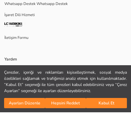
Whatsapp Destek Whatsapp Destek
Marka:
Cinsiyet:
İşaret Dili Hizmeti
Kalıp:
Kumaş:
Kalınlık:
İletişim Formu
Yardım
Çerezler, içeriği ve reklamları kişiselleştirmek, sosyal medya
Sıkça Sorulan Sorular
özellikleri sağlamak ve trafiğimizi analiz etmek için kullanılmaktadır.
“Kabul Et” seçeneği ile tüm çerezleri kabul edebilirsiniz veya “Çerez
KURU TEMİZLEME YAPILAMAZ
İade
Ayarları” seçeneği ile ayarları düzenleyebilirsiniz.
ORTA SICAKLIKTA ÜTÜLEYİNİZ
Bizi Takip Edin
Site Haritası
TAMBURLU KURUTMA YAPMAYINIZ
Sepete Ekle
AĞARTICI KULLANMAYINIZ
Ayarları Düzenle
Hepsini Reddet
Kabul Et
Hediye Kartı Satın Al
MAKSİMUM 30 °C SICAKLIKTA YIKAYINIZ
Kurumsal