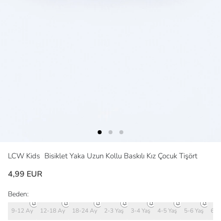
LCW Kids
Bisiklet Yaka Uzun Kollu Baskılı Kız Çocuk Tişört
4,99 EUR
Beden:
9-12 Ay
12-18 Ay
18-24 Ay
2-3 Yaş
3-4 Yaş
4-5 Yaş
5-6 Yaş
6-7