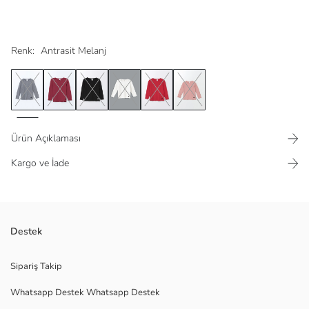
Renk:
Antrasit Melanj
Ürün Açıklaması
Kargo ve İade
Yüksek pamuk içerikli kaşkorse kumaştan üretilen dar kalıplı kız çocuk
Destek
tişört, bisiklet yakalı ve uzun kolludur; etek ucunda kelebek nakışı
bulunur.
Sipariş Takip
Ana Kumaş:
Whatsapp Destek Whatsapp Destek
Menşei:
Satıcı: