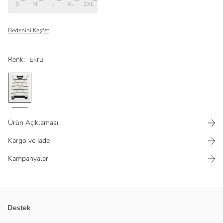
S
M
L
XL
2XL
Bedenini Keşfet
Renk:
Ekru
Ürün Açıklaması
Kargo ve İade
Kampanyalar
Triko kumaştan
Destek
Bilekleri ve alt kısmı ribanalı