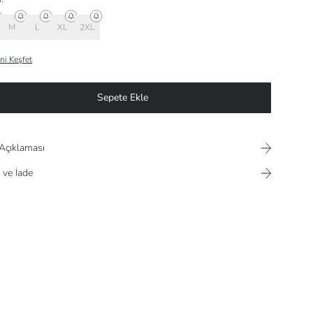
M
L
XL
2XL
ni Keşfet
Sepete Ekle
Açıklaması
 ve İade