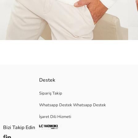
Triko kumaştan
Destek
Bilekleri ve alt kısmı ribanalı
Sipariş Takip
Whatsapp Destek Whatsapp Destek
Ana Kumaş:
İşaret Dili Hizmeti
Menşei:
Satıcı:
Bizi Takip Edin
Marka:
Cinsiyet: