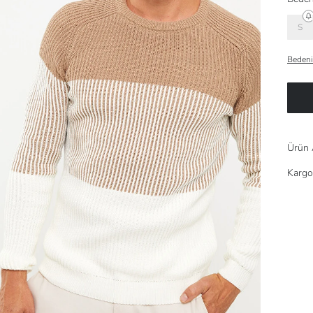
S
Bedeni
Ürün 
Kargo