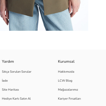
dern bir görünüm sunar. Klasik kesimi ve zarif detaylarıyla her tarza u
Yardım
Kurumsal
Sıkça Sorulan Sorular
Hakkımızda
İade
LCW Blog
Site Haritası
Mağazalarımız
Hediye Kartı Satın Al
Kariyer Fırsatları