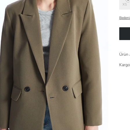
XS
Bedeni
Ürün 
Kargo