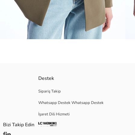
Düz uzun kollu blazer ceket, önden düğme kapamalı tasarımıyla şık ve mo
Destek
tercih edebilir.
Sipariş Takip
Whatsapp Destek Whatsapp Destek
Ana Kumaş:
İşaret Dili Hizmeti
Astar:
Menşei:
Bizi Takip Edin
Satıcı:
Marka: