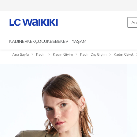
KADIN
ERKEK
ÇOCUK
BEBEK
EV | YAŞAM
Ana Sayfa
Kadın
Kadın Giyim
Kadın Dış Giyim
Kadın Ceket