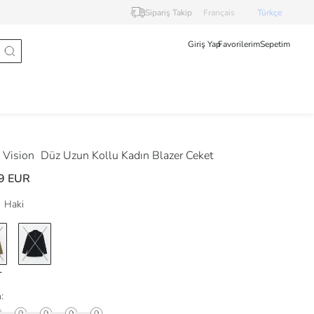
Sipariş Takip
Français
Türkçe
Giriş Yap
Favorilerim
Sepetim
Vision
Düz Uzun Kollu Kadın Blazer Ceket
9 EUR
Haki
: