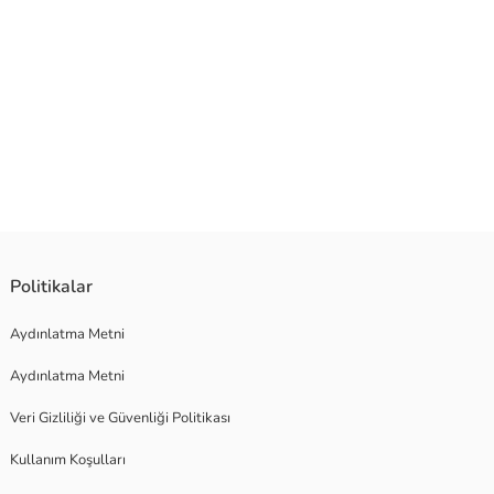
yum sağlar. Hem günlük hayatta hem de ofiste şık bir seçenek olarak
Politikalar
Aydınlatma Metni
Aydınlatma Metni
Veri Gizliliği ve Güvenliği Politikası
Kullanım Koşulları