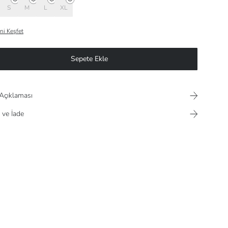
S
M
L
XL
ni Keşfet
Sepete Ekle
Açıklaması
 ve İade