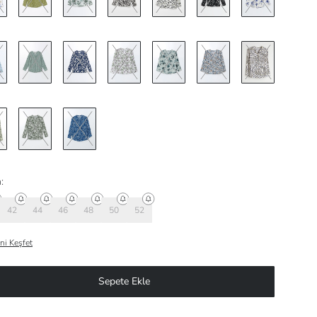
:
42
44
46
48
50
52
ni Keşfet
Sepete Ekle