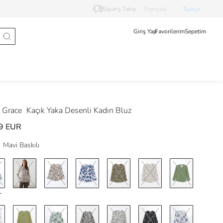
Sipariş Takip
Français
Türkçe
Giriş Yap
Favorilerim
Sepetim
 Grace
Kaçık Yaka Desenli Kadın Bluz
9 EUR
Mavi Baskılı