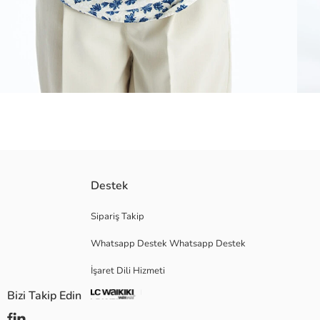
V yakalı ve uzun kollu kadın bluz, desenli viskon kumaştan üretilmiştir
Destek
Sipariş Takip
Whatsapp Destek Whatsapp Destek
Ana Kumaş:
Menşei:
İşaret Dili Hizmeti
Satıcı:
Marka:
Bizi Takip Edin
Cinsiyet:
Kalıp: