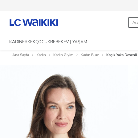
KADIN
ERKEK
ÇOCUK
BEBEK
EV | YAŞAM
Ana Sayfa
Kadın
Kadın Giyim
Kadın Bluz
Kaçık Yaka Desenli