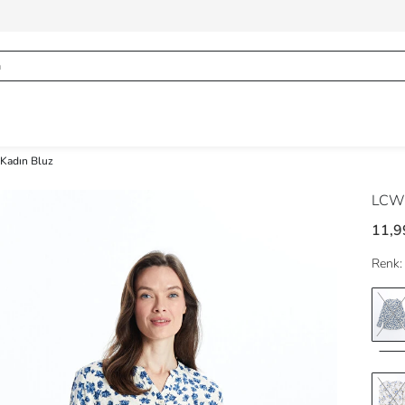
 Kadın Bluz
LCW
11,9
Renk: