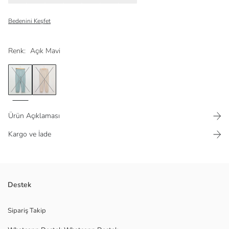
Bedenini Keşfet
Renk:
Açık Mavi
Ürün Açıklaması
Kargo ve İade
Ürün Boyu: 69 cm
Destek
Pamuk karışımlı sweatshirt kumaşından
Beli lastikli ve paçası ribanalı
Sipariş Takip