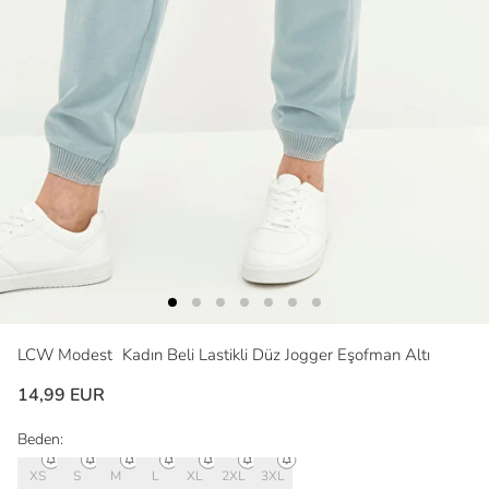
LCW Modest
Kadın Beli Lastikli Düz Jogger Eşofman Altı
14,99 EUR
Beden:
XS
S
M
L
XL
2XL
3XL