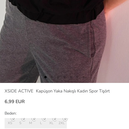
XSIDE ACTIVE
Kapüşon Yaka Nakışlı Kadın Spor Tişört
6,99 EUR
Beden:
XS
S
M
L
XL
2XL