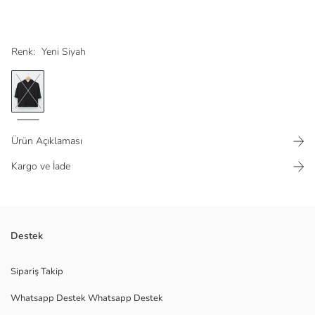
Renk:
Yeni Siyah
Ürün Açıklaması
Kargo ve İade
Standart kalıp kadın spor tişört, kapüşonlu, kısa kollu ve kanguru
Destek
ceplidir. Etek ucu lastiklidir ve 2 iplik kumaştan üretilmiştir.
Sipariş Takip
Whatsapp Destek Whatsapp Destek
Ana Kumaş: