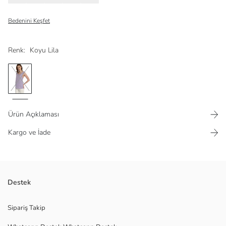
Bedenini Keşfet
Renk:
Koyu Lila
Ürün Açıklaması
Kargo ve İade
Kadın bluz, bisiklet yakalı ve kolsuzdur. Omuzlarında bağlama detayı
Destek
bulunur ve ananas desenlidir.
Ana Kumaş:
Sipariş Takip
Menşei: