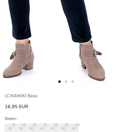
LCWAIKIKI Basic
16,95 EUR
Beden:
36
38
40
42
44
46
48