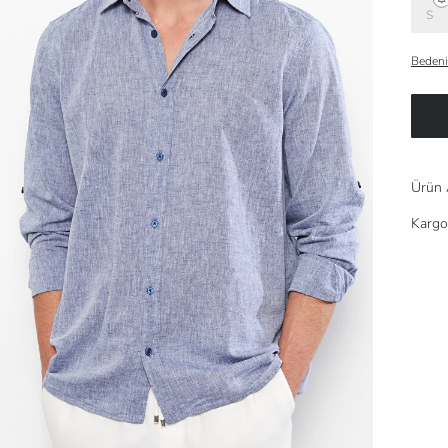
S
Bedeni
Ürün 
Kargo