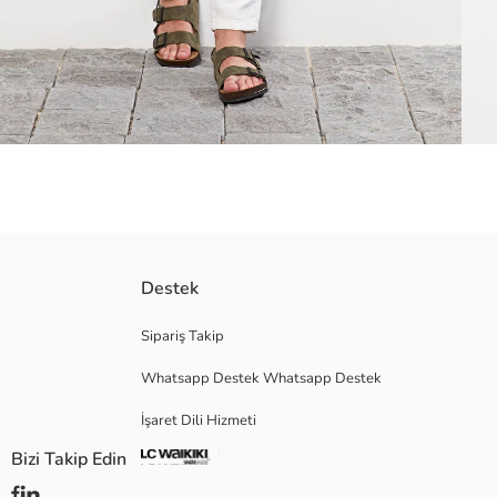
Pamuk keten karışımlı kumaştan
Destek
Apolet detaylı
Sipariş Takip
Whatsapp Destek Whatsapp Destek
Ana Kumaş:
İşaret Dili Hizmeti
Menşei:
Satıcı:
Bizi Takip Edin
Marka:
Cinsiyet: