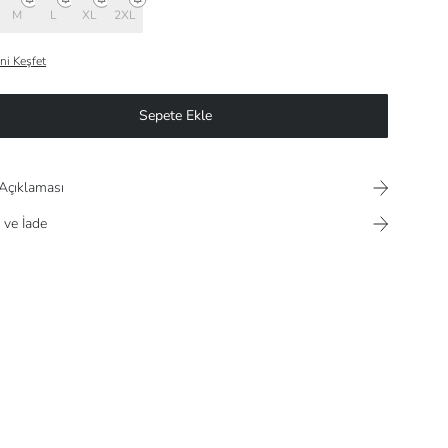
M
L
XL
2XL
ni Keşfet
Sepete Ekle
Açıklaması
 ve İade