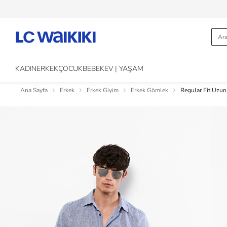
KADIN
ERKEK
ÇOCUK
BEBEK
EV | YAŞAM
Ana Sayfa
Erkek
Erkek Giyim
Erkek Gömlek
Regular Fit Uzun