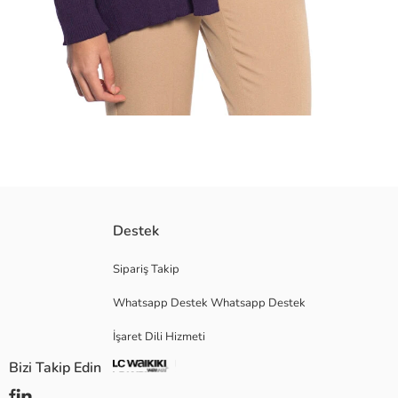
Şal yakalı ve uzun kollu kadın hırka, triko kumaştan üretilmiştir. Önü açık
Destek
Ana Kumaş:
Menşei:
Sipariş Takip
Satıcı:
Whatsapp Destek Whatsapp Destek
Marka:
Cinsiyet:
İşaret Dili Hizmeti
Uzunluk:
Bizi Takip Edin