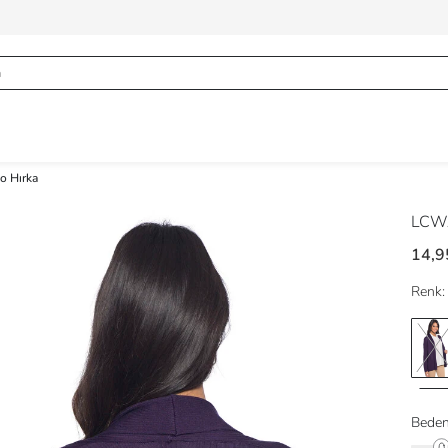
ko Hırka
LCWA
14,9
Renk:
Beden