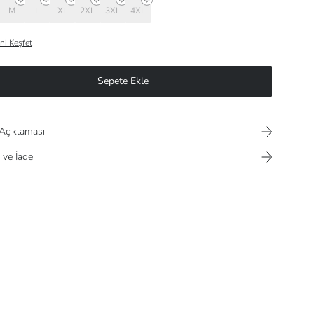
M
L
XL
2XL
3XL
4XL
ni Keşfet
Sepete Ekle
Açıklaması
 ve İade