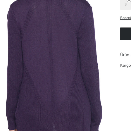
S
Bedeni
Ürün 
Kargo