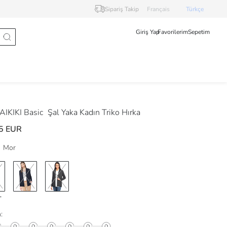
Sipariş Takip
Français
Türkçe
Giriş Yap
Favorilerim
Sepetim
IKIKI Basic
Şal Yaka Kadın Triko Hırka
5 EUR
Mor
: