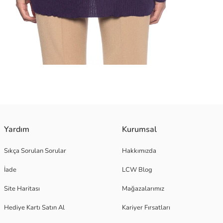
 bir tasarıma sahiptir ve ribana detayları bulunur.
Yardım
Kurumsal
Sıkça Sorulan Sorular
Hakkımızda
İade
LCW Blog
Site Haritası
Mağazalarımız
Hediye Kartı Satın Al
Kariyer Fırsatları