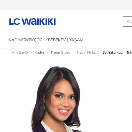
KADIN
ERKEK
ÇOCUK
BEBEK
EV | YAŞAM
Ana Sayfa
Kadın
Kadın Giyim
Kadın Hırka
Şal Yaka Kadın Tri