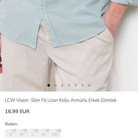
LCW Vision
Slim Fit Uzun Kollu Armürlü Erkek Gömlek
16,99 EUR
Beden:
S
M
L
XL
2XL