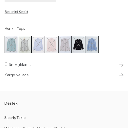
Bedenini Keşfet
Renk:
Yeşil
Ürün Açıklaması
Kargo ve İade
Babalar günü özel ürün
Destek
%100 pamuklu kumaştan
Sipariş Takip