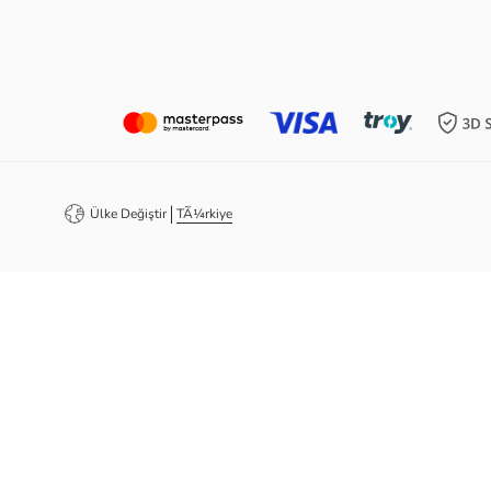
TÃ¼rkiye
Ülke Değiştir