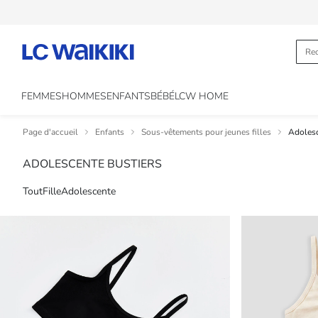
FEMMES
HOMMES
ENFANTS
BÉBÉ
LCW HOME
Page d'accueil
Enfants
Sous-vêtements pour jeunes filles
Adolesc
ADOLESCENTE BUSTIERS
Tout
Fille
Adolescente