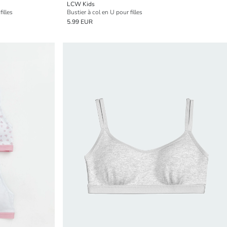
LCW Kids
filles
Bustier à col en U pour filles
5.99 EUR