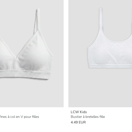
LCW Kids
fines à col en V pour filles
Bustier à bretelles fille
4.49 EUR