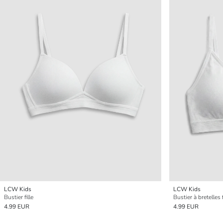
LCW Kids
LCW Kids
Bustier fille
Bustier à bretelles 
4.99 EUR
4.99 EUR