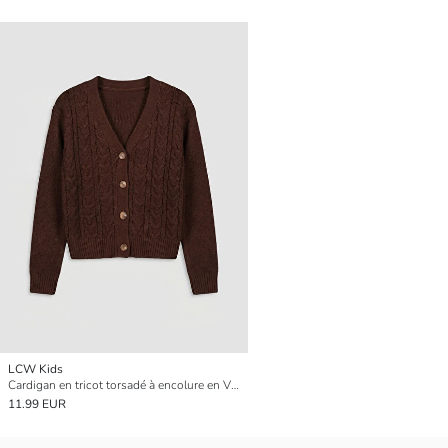
LCW Kids
Cardigan en tricot torsadé à encolure en V pour filles
11.99 EUR