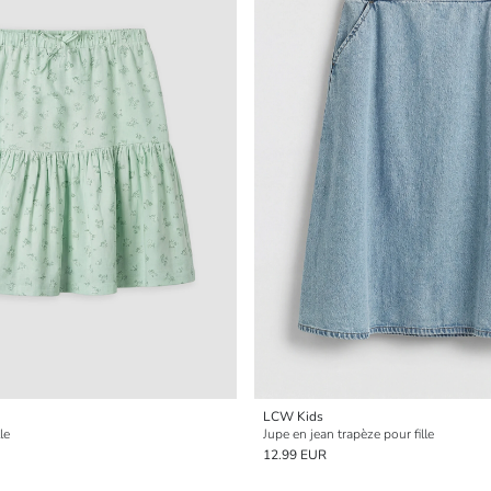
LCW Kids
le
Jupe en jean trapèze pour fille
12.99 EUR