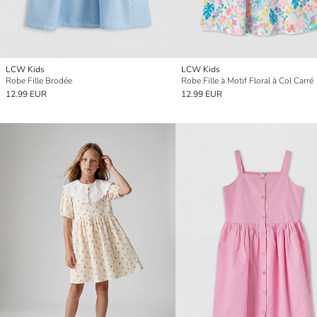
LCW Kids
LCW Kids
Robe Fille Brodée
Robe Fille à Motif Floral à Col Carré
12.99 EUR
12.99 EUR