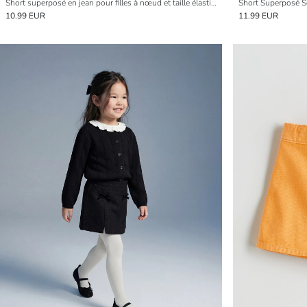
Short superposé en jean pour filles à nœud et taille élastiquée
Short Superposé S
10.99 EUR
11.99 EUR