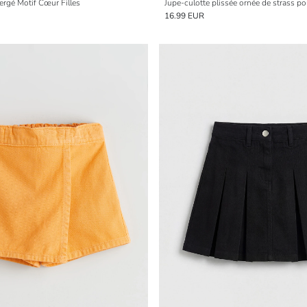
ergé Motif Cœur Filles
Jupe-culotte plissée ornée de strass pou
16.99 EUR