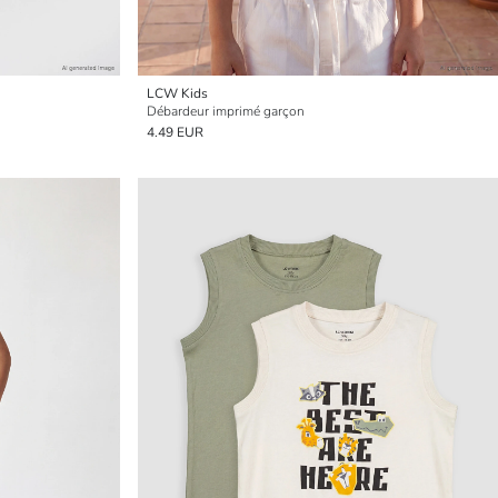
LCW Kids
Débardeur imprimé garçon
4.49 EUR