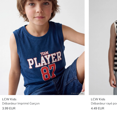
LCW Kids
LCW Kids
Débardeur Imprimé Garçon
Débardeur rayé po
3.99 EUR
4.49 EUR