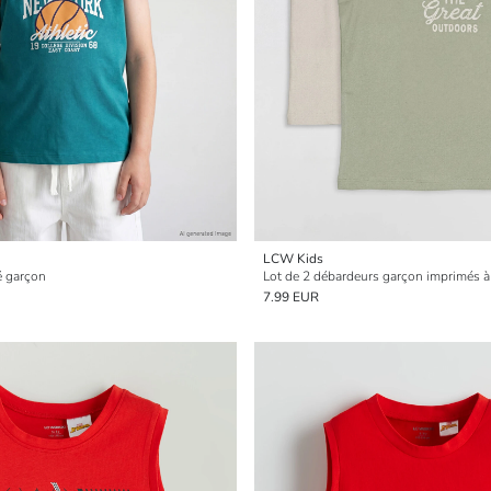
LCW Kids
é garçon
Lot de 2 débardeurs garçon imprimés à
7.99 EUR