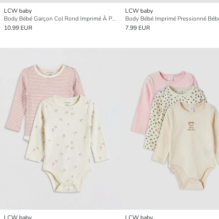
LCW baby
LCW baby
Body Bébé Garçon Col Rond Imprimé À Pressions Lot De 3
10.99 EUR
7.99 EUR
LCW baby
LCW baby