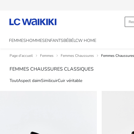
FEMMES
HOMMES
ENFANTS
BÉBÉ
LCW HOME
Page d'accueil
Femmes
Femmes Chaussures
Femmes Chaussures 
FEMMES CHAUSSURES CLASSIQUES
Tout
Aspect daim
Similicuir
Cuir véritable